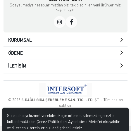
Sosyal medya hesaplarımızdan bizi takip edin, en yeni ürünlerimizi
kaçırmayın!
KURUMSAL
ÖDEME
İLETİŞİM
© 2023
S.DAĞLI GIDA ŞEKERLEME SAN. TİC. LTD. ŞTİ.
. Tüm hakları
saklıdır.
Size daha iyi hizmet verebilmek için internet sitemizde çerezler
kullanılmaktadır. Çerez Politikaları Aydınlatma Metni’ni okuyabilir
ve dilerseniz tercihlerinizi değiştirebilirsiniz.
®
Hipotenüs
Yeni Nesil E-Ticaret Sistemleri ile Hazırlanmıştır.