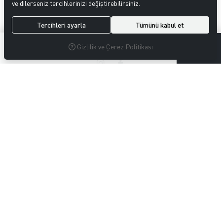
ve dilerseniz tercihlerinizi değiştirebilirsiniz.
BIZI TAKIP EDIN
Tercihleri ayarla
Tümünü kabul et
Sosyal medya hesaplarımızdan bizi takip edin, en yeni ürünlerimizi
0
0
kaçırmayın!
Gizlilik ve Çerez Politikası
MENÜ
ARAMA
ÜYELIK
FAVORILERIM
SEPETIM
KURUMSAL
ÖDEME
İLETİŞİM
© 2023
S.DAĞLI GIDA ŞEKERLEME SAN. TİC. LTD. ŞTİ.
. Tüm hakları
saklıdır.