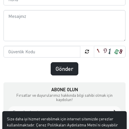
Gönder
ABONE OLUN
Fırsatlar ve duyurularımız hakkında bilgi sahibi olmak için
kaydolun!
Size daha iyi hizmet verebilmek için internet sitemizde çerezler
Gizlilik politikasını
okudum ve elektronik posta almayı kabul
kullanılmaktadır. Çerez Politikaları Aydınlatma Metni’ni okuyabilir
ediyorum.