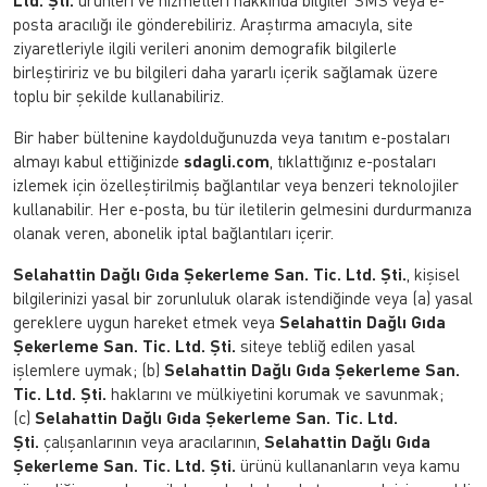
Ltd. Şti.
ürünleri ve hizmetleri hakkında bilgiler SMS veya e-
posta aracılığı ile gönderebiliriz. Araştırma amacıyla, site
ziyaretleriyle ilgili verileri anonim demografik bilgilerle
birleştiririz ve bu bilgileri daha yararlı içerik sağlamak üzere
toplu bir şekilde kullanabiliriz.
Bir haber bültenine kaydolduğunuzda veya tanıtım e-postaları
almayı kabul ettiğinizde
sdagli.com
, tıklattığınız e-postaları
izlemek için özelleştirilmiş bağlantılar veya benzeri teknolojiler
kullanabilir. Her e-posta, bu tür iletilerin gelmesini durdurmanıza
olanak veren, abonelik iptal bağlantıları içerir.
Selahattin Dağlı Gıda Şekerleme San. Tic. Ltd. Şti.
, kişisel
bilgilerinizi yasal bir zorunluluk olarak istendiğinde veya (a) yasal
gereklere uygun hareket etmek veya
Selahattin Dağlı Gıda
Şekerleme San. Tic. Ltd. Şti.
siteye tebliğ edilen yasal
işlemlere uymak; (b)
Selahattin Dağlı Gıda Şekerleme San.
Tic. Ltd. Şti.
haklarını ve mülkiyetini korumak ve savunmak;
(c)
Selahattin Dağlı Gıda Şekerleme San. Tic. Ltd.
Şti.
çalışanlarının veya aracılarının,
Selahattin Dağlı Gıda
Şekerleme San. Tic. Ltd. Şti.
ürünü kullananların veya kamu