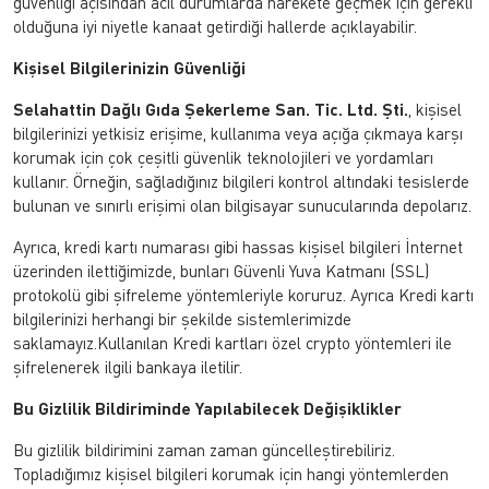
güvenliği açısından acil durumlarda harekete geçmek için gerekli
olduğuna iyi niyetle kanaat getirdiği hallerde açıklayabilir.
Kişisel Bilgilerinizin Güvenliği
Selahattin Dağlı Gıda Şekerleme San. Tic. Ltd. Şti.
, kişisel
bilgilerinizi yetkisiz erişime, kullanıma veya açığa çıkmaya karşı
korumak için çok çeşitli güvenlik teknolojileri ve yordamları
kullanır. Örneğin, sağladığınız bilgileri kontrol altındaki tesislerde
bulunan ve sınırlı erişimi olan bilgisayar sunucularında depolarız.
Ayrıca, kredi kartı numarası gibi hassas kişisel bilgileri İnternet
üzerinden ilettiğimizde, bunları Güvenli Yuva Katmanı (SSL)
protokolü gibi şifreleme yöntemleriyle koruruz. Ayrıca Kredi kartı
bilgilerinizi herhangi bir şekilde sistemlerimizde
saklamayız.Kullanılan Kredi kartları özel crypto yöntemleri ile
şifrelenerek ilgili bankaya iletilir.
Bu Gizlilik Bildiriminde Yapılabilecek
Değişiklikler
Bu gizlilik bildirimini zaman zaman güncelleştirebiliriz.
Topladığımız kişisel bilgileri korumak için hangi yöntemlerden