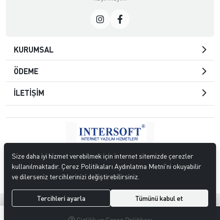
KURUMSAL
ÖDEME
İLETİŞİM
© 2023
S.DAĞLI GIDA ŞEKERLEME SAN. TİC. LTD. ŞTİ.
. Tüm hakları
Size daha iyi hizmet verebilmek için internet sitemizde çerezler
saklıdır.
kullanılmaktadır. Çerez Politikaları Aydınlatma Metni’ni okuyabilir
ve dilerseniz tercihlerinizi değiştirebilirsiniz.
Tercihleri ayarla
Tümünü kabul et
®
Hipotenüs
Yeni Nesil E-Ticaret Sistemleri ile Hazırlanmıştır.
0
0
Gizlilik ve Çerez Politikası